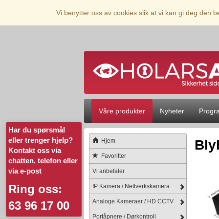
Vi benytter oss av cookies slik at vi kan gi deg den 
Våre produkter
Nyheter
Progr
Har du spørsmål
eller trenger hjelp?
Hjem
Bly
Kontakt oss via
Favoritter
chatten, telefon eller
via e-post
Vi anbefaler
Ring oss:
IP Kamera / Nettverkskamera
Analoge Kameraer / HD CCTV
63 96 17 00
Portåpnere / Dørkontroll