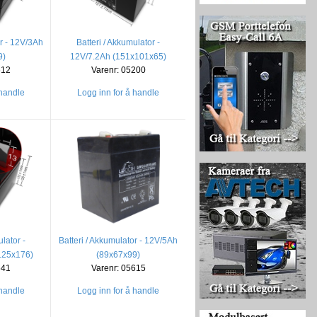
or - 12V/3Ah
Batteri / Akkumulator -
9)
12V/7.2Ah (151x101x65)
612
Varenr: 05200
 handle
Logg inn for å handle
lator -
Batteri / Akkumulator - 12V/5Ah
125x176)
(89x67x99)
641
Varenr: 05615
 handle
Logg inn for å handle