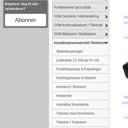
Registrer deg til vårt
Porttelefoner lyd & bilde
nyhetsbrev?
GSM Sendere / Varmestyring
Ba
Abonner
12
GSM Innbruddsalarm / Tilbehør
GSM Båtalarm / Bobilalarm
Lo
Installasjonsmateriell / Relekort
Strømforsyninger
Ladeskap 12 volt og 24 volt
Fordelingsskap & Kapslinger
Koblingsbokser & Matriell
Kretskort / Relekort
Holderele
Ba
12V
Avbrytbar forsinkelse
Tidsrele med forsinkelse
Lo
Tidsrele / Timerkort