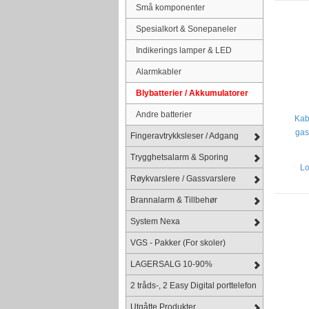
Små komponenter
Spesialkort & Sonepaneler
Indikerings lamper & LED
Alarmkabler
Blybatterier / Akkumulatorer
Andre batterier
Kabe
gas
Fingeravtrykksleser / Adgang
Trygghetsalarm & Sporing
Lo
Røykvarslere / Gassvarslere
Brannalarm & Tillbehør
System Nexa
VGS - Pakker (For skoler)
LAGERSALG 10-90%
2 tråds-, 2 Easy Digital porttelefon
Utgåtte Produkter