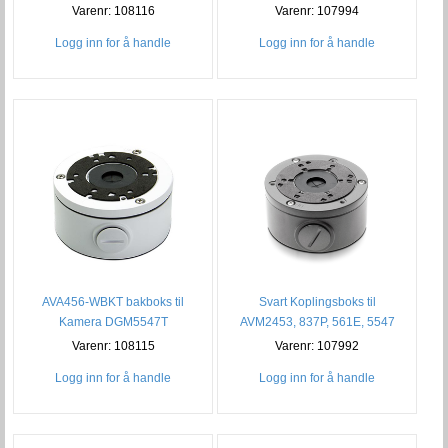
DGM5406
Varenr: 108116
Varenr: 107994
Logg inn for å handle
Logg inn for å handle
AVA456-WBKT bakboks til
Svart Koplingsboks til
Kamera DGM5547T
AVM2453, 837P, 561E, 5547
Varenr: 108115
Varenr: 107992
Logg inn for å handle
Logg inn for å handle