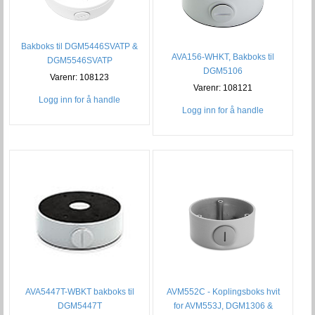
Bakboks til DGM5446SVATP &
AVA156-WHKT, Bakboks til
DGM5546SVATP
DGM5106
Varenr: 108123
Varenr: 108121
Logg inn for å handle
Logg inn for å handle
AVA5447T-WBKT bakboks til
AVM552C - Koplingsboks hvit
DGM5447T
for AVM553J, DGM1306 &