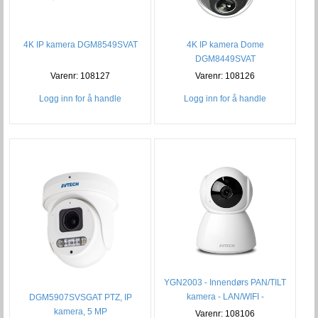
4K IP kamera DGM8549SVAT
4K IP kamera Dome
DGM8449SVAT
Varenr: 108127
Varenr: 108126
Logg inn for å handle
Logg inn for å handle
YGN2003 - Innendørs PAN/TILT
kamera - LAN/WIFI -
DGM5907SVSGAT PTZ, IP
MIC/SPEAK
kamera, 5 MP
Varenr: 108106