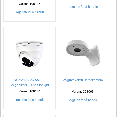
Varenr: 108136
Logg inn for å handle
Logg inn for å handle
DGM2403ASVSSE - 2
Veggbrakett til Domekamera
Megapiksel - Ultra Starlight
(Fast 3.6 m
Varenr: 108104
Varenr: 108063
Logg inn for å handle
Logg inn for å handle