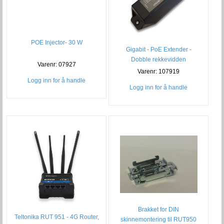
POE Injector- 30 W
Gigabit - PoE Extender -
Dobble rekkevidden
Varenr: 07927
(10/100/1000)
Varenr: 107919
Logg inn for å handle
Logg inn for å handle
Brakket for DIN
Teltonika RUT 951 - 4G Router,
skinnemontering til RUT950