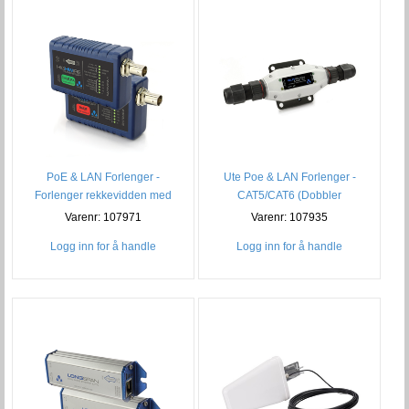
PoE & LAN Forlenger -
Ute Poe & LAN Forlenger -
Forlenger rekkevidden med
CAT5/CAT6 (Dobbler
koax
Rekkevidden)
Varenr: 107971
Varenr: 107935
Logg inn for å handle
Logg inn for å handle