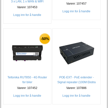
3 x LAN, 1 x WAN & WIFI
Varenr: 107457
Varenr: 107453
Logg inn for å handle
Logg inn for å handle
-50%
Teltonika RUT850 - 4G Router
POE-EXT - PoE extender -
for biler
Signal repeater (100M Ekstra
PoE)
Varenr: 107452
Varenr: 107886
Logg inn for å handle
Logg inn for å handle