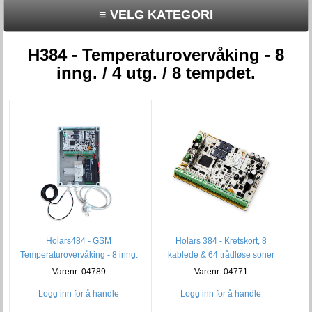
≡ VELG KATEGORI
H384 - Temperaturovervåking - 8
inng. / 4 utg. / 8 tempdet.
Holars484 - GSM
Holars 384 - Kretskort, 8
Temperaturovervåking - 8 inng.
kablede & 64 trådløse soner
4 utganger
Varenr: 04789
Varenr: 04771
Logg inn for å handle
Logg inn for å handle