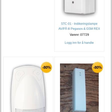
STC-01 - Indikeringslampe
AV/PÅ til Pegasos & GSM REX
Varenr: 07729
Logg inn for å handle
-80%
-80%