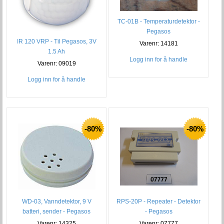
TC-01B - Temperaturdetektor -
Pegasos
IR 120 VRP - Til Pegasos, 3V
Varenr: 14181
1.5 Ah
Logg inn for å handle
Varenr: 09019
Logg inn for å handle
-80%
-80%
WD-03, Vanndetektor, 9 V
RPS-20P - Repeater - Detektor
batteri, sender - Pegasos
- Pegasos
Varenr: 14325
Varenr: 07777