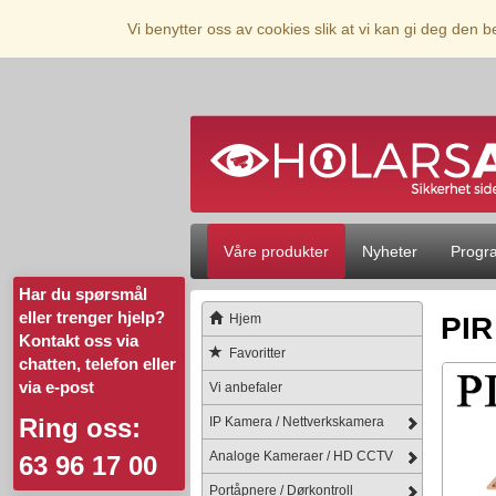
Vi benytter oss av cookies slik at vi kan gi deg den 
Våre produkter
Nyheter
Progr
Har du spørsmål
eller trenger hjelp?
Hjem
PIR
Kontakt oss via
Favoritter
chatten, telefon eller
via e-post
Vi anbefaler
Ring oss:
IP Kamera / Nettverkskamera
Analoge Kameraer / HD CCTV
63 96 17 00
Portåpnere / Dørkontroll