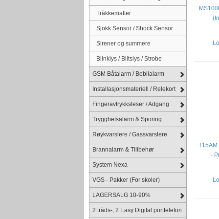
MS100E 
Tråkkematter
(I
Sjokk Sensor / Shock Sensor
Lo
Sirener og summere
Blinklys / Blitslys / Strobe
GSM Båtalarm / Bobilalarm
Installasjonsmateriell / Relekort
Fingeravtrykksleser / Adgang
Trygghetsalarm & Sporing
Røykvarslere / Gassvarslere
T15AM -
Brannalarm & Tillbehør
- P
System Nexa
VGS - Pakker (For skoler)
Lo
LAGERSALG 10-90%
2 tråds-, 2 Easy Digital porttelefon