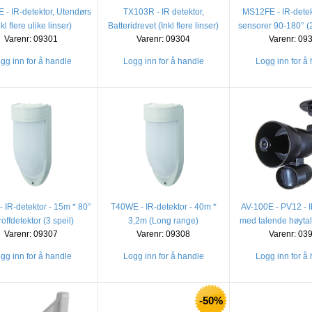
- IR-detektor, Utendørs
TX103R - IR detektor,
MS12FE - IR-detek
nkl flere ulike linser)
Batteridrevet (Inkl flere linser)
sensorer 90-180° (
Varenr: 09301
Varenr: 09304
Varenr: 09
gg inn for å handle
Logg inn for å handle
Logg inn for å
 IR-detektor - 15m * 80°
T40WE - IR-detektor - 40m *
AV-100E - PV12 - I
roffdetektor (3 speil)
3,2m (Long range)
med talende høytal
Varenr: 09307
Varenr: 09308
Varenr: 03
gg inn for å handle
Logg inn for å handle
Logg inn for å
-50%