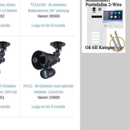
tor, doble
TX114SR - IR-detektor,
2-12 Meter)
Batteridrevet, 90° dekning
302
Varenr: 09300
 handle
Logg inn for å handle
R Detektor
PV12 - IR Detektor med talende
er. (NO ing
høytaler. (12x12m)
901
Varenr: 03900
 handle
Logg inn for å handle