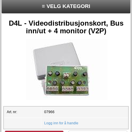
≡ VELG KATEGORI
D4L - Videodistribusjonskort, Bus
inn/ut + 4 monitor (V2P)
Art. nr:
07966
Logg inn for å handle