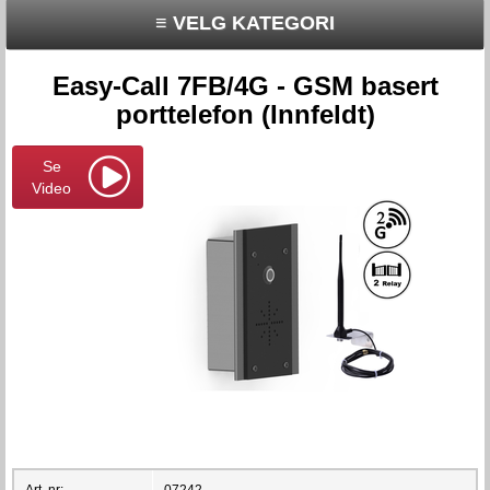
≡ VELG KATEGORI
Easy-Call 7FB/4G - GSM basert
porttelefon (Innfeldt)
Se
Video
Art. nr:
07242