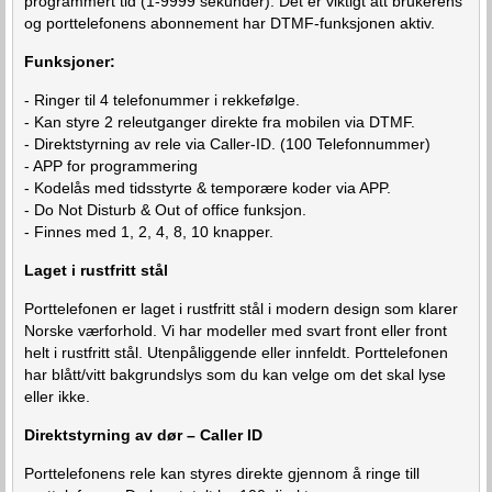
programmert tid (1-9999 sekunder). Det er viktigt att brukerens
og porttelefonens abonnement har DTMF-funksjonen aktiv.
Funksjoner:
- Ringer til 4 telefonummer i rekkefølge.
- Kan styre 2 releutganger direkte fra mobilen via DTMF.
- Direktstyrning av rele via Caller-ID. (100 Telefonnummer)
- APP for programmering
- Kodelås med tidsstyrte & temporære koder via APP.
- Do Not Disturb & Out of office funksjon.
- Finnes med 1, 2, 4, 8, 10 knapper.
Laget i rustfritt stål
Porttelefonen er laget i rustfritt stål i modern design som klarer
Norske værforhold. Vi har modeller med svart front eller front
helt i rustfritt stål. Utenpåliggende eller innfeldt. Porttelefonen
har blått/vitt bakgrundslys som du kan velge om det skal lyse
eller ikke.
Direktstyrning av dør – Caller ID
Porttelefonens rele kan styres direkte gjennom å ringe till