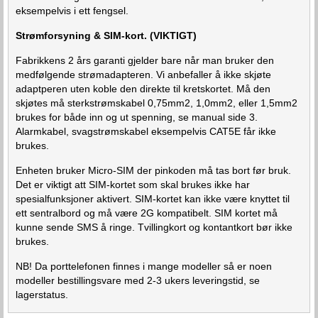
eksempelvis i ett fengsel.
Strømforsyning & SIM-kort. (VIKTIGT)
Fabrikkens 2 års garanti gjelder bare når man bruker den
medfølgende strømadapteren. Vi anbefaller å ikke skjøte
adaptperen uten koble den direkte til kretskortet. Må den
skjøtes må sterkstrømskabel 0,75mm2, 1,0mm2, eller 1,5mm2
brukes for både inn og ut spenning, se manual side 3.
Alarmkabel, svagstrømskabel eksempelvis CAT5E får ikke
brukes.
Enheten bruker Micro-SIM der pinkoden må tas bort før bruk.
Det er viktigt att SIM-kortet som skal brukes ikke har
spesialfunksjoner aktivert. SIM-kortet kan ikke være knyttet til
ett sentralbord og må være 2G kompatibelt. SIM kortet må
kunne sende SMS å ringe. Tvillingkort og kontantkort bør ikke
brukes.
NB! Da porttelefonen finnes i mange modeller så er noen
modeller bestillingsvare med 2-3 ukers leveringstid, se
lagerstatus.