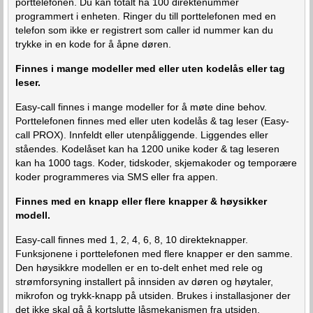
porttelefonen. Du kan totalt ha 100 direktenummer
programmert i enheten. Ringer du till porttelefonen med en
telefon som ikke er registrert som caller id nummer kan du
trykke in en kode for å åpne døren.
Finnes i mange modeller med eller uten kodelås eller tag
leser.
Easy-call finnes i mange modeller for å møte dine behov.
Porttelefonen finnes med eller uten kodelås & tag leser (Easy-
call PROX). Innfeldt eller utenpåliggende. Liggendes eller
ståendes. Kodelåset kan ha 1200 unike koder & tag leseren
kan ha 1000 tags. Koder, tidskoder, skjemakoder og temporære
koder programmeres via SMS eller fra appen.
Finnes med en knapp eller flere knapper & høysikker
modell.
Easy-call finnes med 1, 2, 4, 6, 8, 10 direkteknapper.
Funksjonene i porttelefonen med flere knapper er den samme.
Den høysikkre modellen er en to-delt enhet med rele og
strømforsyning installert på innsiden av døren og høytaler,
mikrofon og trykk-knapp på utsiden. Brukes i installasjoner der
det ikke skal gå å kortslutte låsmekanismen fra utsiden,