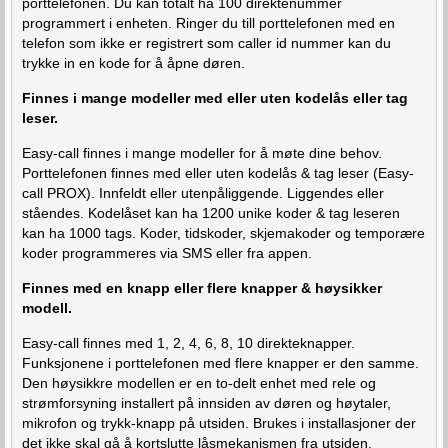
porttelefonen. Du kan totalt ha 100 direktenummer
programmert i enheten. Ringer du till porttelefonen med en
telefon som ikke er registrert som caller id nummer kan du
trykke in en kode for å åpne døren.
Finnes i mange modeller med eller uten kodelås eller tag
leser.
Easy-call finnes i mange modeller for å møte dine behov.
Porttelefonen finnes med eller uten kodelås & tag leser (Easy-
call PROX). Innfeldt eller utenpåliggende. Liggendes eller
ståendes. Kodelåset kan ha 1200 unike koder & tag leseren
kan ha 1000 tags. Koder, tidskoder, skjemakoder og temporære
koder programmeres via SMS eller fra appen.
Finnes med en knapp eller flere knapper & høysikker
modell.
Easy-call finnes med 1, 2, 4, 6, 8, 10 direkteknapper.
Funksjonene i porttelefonen med flere knapper er den samme.
Den høysikkre modellen er en to-delt enhet med rele og
strømforsyning installert på innsiden av døren og høytaler,
mikrofon og trykk-knapp på utsiden. Brukes i installasjoner der
det ikke skal gå å kortslutte låsmekanismen fra utsiden,