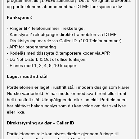
programmert tid (1-9999 sekunder). Det er viktigt att brukerens
og porttelefonens abonnement har DTMF-funksjonen aktiv.
Funksjoner:
- Ringer til 4 telefonummer i rekkefølge.
- Kan styre 2 releutganger direkte fra mobilen via DTMF.
- Direktstyrning av rele via Caller-ID. (100 Telefonnummer)
- APP for programmering
- Kodelås med tidsstyrte & temporære koder via APP.
- Do Not Disturb & Out of office funksjon.
- Finnes med 1, 2, 4, 8, 10 knapper.
Laget i rustfritt stål
Porttelefonen er laget i rustfritt stål i modern design som klarer
Norske værforhold. Vi har modeller med svart front eller front
helt i rustfritt stål. Utenpåliggende eller innfeldt. Porttelefonen
har blått/vitt bakgrundslys som du kan velge om det skal lyse
eller ikke.
Direktstyrning av dør – Caller ID
Porttelefonens rele kan styres direkte gjennom å ringe till