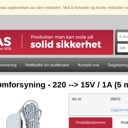
beste opplevelsen av våre nettsider. Ved å fortsette og bruke nettsiden
ammering
Nettbutikk for sluttbruker
Kontakt oss
Salgsbetin
ømforsyning - 220 --> 15V / 1A (5 
Art. nr:
05072
Logg inn fo
Produktbeskrivelse
Prod