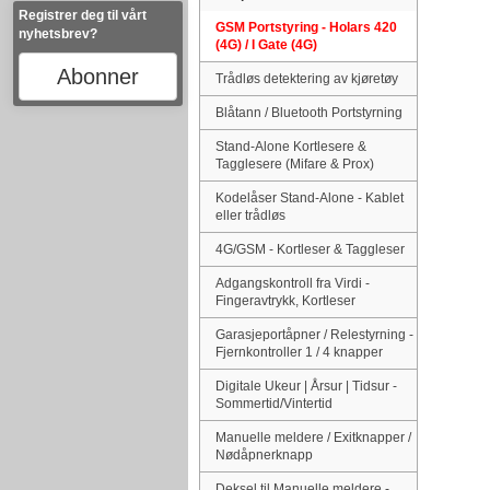
Registrer deg til vårt
GSM Portstyring - Holars 420
nyhetsbrev?
(4G) / I Gate (4G)
Abonner
Trådløs detektering av kjøretøy
Blåtann / Bluetooth Portstyrning
Stand-Alone Kortlesere &
Tagglesere (Mifare & Prox)
Kodelåser Stand-Alone - Kablet
eller trådløs
4G/GSM - Kortleser & Taggleser
Adgangskontroll fra Virdi -
Fingeravtrykk, Kortleser
Garasjeportåpner / Relestyrning -
Fjernkontroller 1 / 4 knapper
Digitale Ukeur | Årsur | Tidsur -
Sommertid/Vintertid
Manuelle meldere / Exitknapper /
Nødåpnerknapp
Deksel til Manuelle meldere -