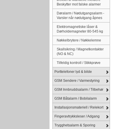
Beskytter mot falske alarmer
Døralarm / Nødutgangsalarm -
Varsler når nødutgang åpnes
Elektromagnetiske låser &
Dørholdemagneter 80-545 kg
Nøkkelbrytere / Nøkkelemne
Skallsikring / Magnetkontakter
(NO & NC)
Tilfeldig kontroll / Stikkprøve
Porttelefoner lyd & bilde
GSM Sendere / Varmestyring
GSM Innbruddsalarm / Tilbehør
GSM Båtalarm / Bobilalarm
Installasjonsmateriell / Relekort
Fingeravtrykksleser / Adgang
Trygghetsalarm & Sporing