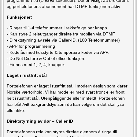
programmert tid (1-9999 sekunder). Det er viktigt att brukerens
og porttelefonens abonnement har DTMF-funksjonen aktiv.
Funksjoner:
- Ringer til 1-4 telefonummer i rekkefølge per knapp.
- Kan styre 2 releutganger direkte fra mobilen via DTMF.
- Direktstyrning av rele via Caller-ID. (100 Telefonnummer)
- APP for programmering
- Kodelås med tidsstyrte & temporære koder via APP.
- Do Not Disturb & Out of office funksjon.
- Finnes med 1, 2, 4, knapper.
Laget i rustfritt stål
Porttelefonen er laget i rustfritt stål i modern design som klarer
Norske værforhold. Vi har modeller med svart front eller front
helt i rustfritt stål. Utenpåliggende eller innfeldt. Porttelefonen
har blått/vitt bakgrundslys som du kan velge om det skal lyse
eller ikke.
Direktstyrning av dør – Caller ID
Porttelefonens rele kan styres direkte gjennom å ringe till