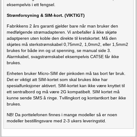
eksempelvis i ett fengsel.
Strømforsyning & SIM-kort. (VIKTIGT)
Fabrikkens 2 års garanti gjelder bare når man bruker den
medfølgende strømadapteren. Vi anbefaller å ikke skjøte
adaptperen uten koble den direkte til kretskortet. Må den
skjøtes må sterkstrømskabel 0,75mm2, 1,0mm2, eller 1,5mm2
brukes for både inn og ut spenning, se manual side 3.
Alarmkabel, svagstrømskabel eksempelvis CAT5E får ikke
brukes.
Enheten bruker Micro-SIM der pinkoden må tas bort før bruk.
Det er viktigt att SIM-kortet som skal brukes ikke har
spesialfunksjoner aktivert. SIM-kortet kan ikke være knyttet til
ett sentralbord og må være 2G kompatibelt. SIM kortet må
kunne sende SMS å ringe. Tvillingkort og kontantkort bør ikke
brukes.
NB! Da porttelefonen finnes i mange modeller så er noen
modeller bestillingsvare med 2-3 ukers leveringstid.