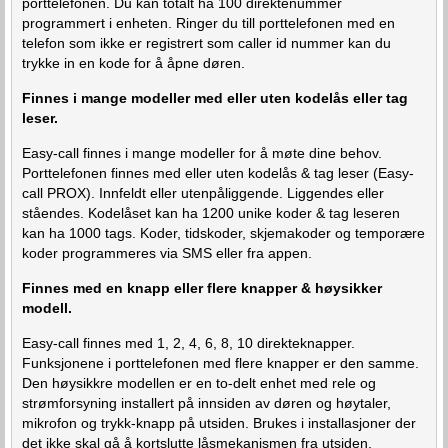
porttelefonen. Du kan totalt ha 100 direktenummer
programmert i enheten. Ringer du till porttelefonen med en
telefon som ikke er registrert som caller id nummer kan du
trykke in en kode for å åpne døren.
Finnes i mange modeller med eller uten kodelås eller tag
leser.
Easy-call finnes i mange modeller for å møte dine behov.
Porttelefonen finnes med eller uten kodelås & tag leser (Easy-
call PROX). Innfeldt eller utenpåliggende. Liggendes eller
ståendes. Kodelåset kan ha 1200 unike koder & tag leseren
kan ha 1000 tags. Koder, tidskoder, skjemakoder og temporære
koder programmeres via SMS eller fra appen.
Finnes med en knapp eller flere knapper & høysikker
modell.
Easy-call finnes med 1, 2, 4, 6, 8, 10 direkteknapper.
Funksjonene i porttelefonen med flere knapper er den samme.
Den høysikkre modellen er en to-delt enhet med rele og
strømforsyning installert på innsiden av døren og høytaler,
mikrofon og trykk-knapp på utsiden. Brukes i installasjoner der
det ikke skal gå å kortslutte låsmekanismen fra utsiden,