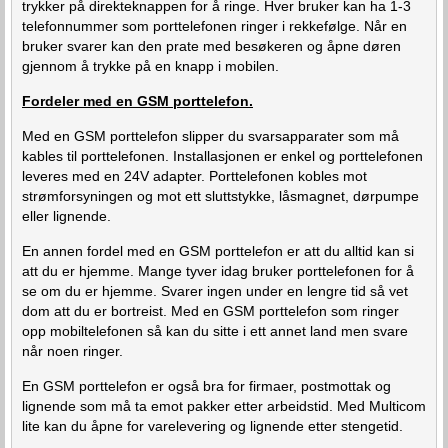
trykker på direkteknappen for å ringe. Hver bruker kan ha 1-3
telefonnummer som porttelefonen ringer i rekkefølge. Når en
bruker svarer kan den prate med besøkeren og åpne døren
gjennom å trykke på en knapp i mobilen.
Fordeler med en GSM porttelefon.
Med en GSM porttelefon slipper du svarsapparater som må
kables til porttelefonen. Installasjonen er enkel og porttelefonen
leveres med en 24V adapter. Porttelefonen kobles mot
strømforsyningen og mot ett sluttstykke, låsmagnet, dørpumpe
eller lignende.
En annen fordel med en GSM porttelefon er att du alltid kan si
att du er hjemme. Mange tyver idag bruker porttelefonen for å
se om du er hjemme. Svarer ingen under en lengre tid så vet
dom att du er bortreist. Med en GSM porttelefon som ringer
opp mobiltelefonen så kan du sitte i ett annet land men svare
når noen ringer.
En GSM porttelefon er også bra for firmaer, postmottak og
lignende som må ta emot pakker etter arbeidstid. Med Multicom
lite kan du åpne for varelevering og lignende etter stengetid.