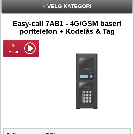
≡ VELG KATEGORI
Easy-call 7AB1 - 4G/GSM basert
porttelefon + Kodelås & Tag
Se
Video
Art. nr:
08768