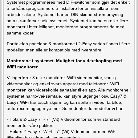
Systemet programmeres med DIP-switcher som gjør det enkelt
å forhåndsprogrammere å installere for en installatør som
arbeider alene. Systemet har en DIN-skinne-strømforsyning
som strømforser hele systemet. Systemet kan ha en eller flere
monitorer i hver leilighet, monitorene programmeres da med
samme koder.
Porttelefon panelene & monitorene i 2-Easy serien finnes i flere
modeller, men alle er kompatible med hverandre.
Monitorene i systemet. Mulighet for viderekopling med
WiFi monitorer.
Vi lagerfører 3 ulike monitorer. WiFi videomonitor, vanlig
videomonitor og enkel svars apparat med telefonrør. WiFi
monitoren kan viderekoble samtaler til en app. Alle monitorene i
systemet har to-vei-samtale, kan styre utganger osv. Easy7 &
Easy7 WiFi har touch skjerm og kan spille in video, ta bilde,
auto-recording og mye mer. Se nedenfor de modeller vi har.
- Holars 2-Easy 7" - 7" (Vit) Videomonitor som er standard
monitor for våre pakker.
- Holars 2-Easy 7" WiFI - 7" (Vit) Videomonitor med WiFi
tilkopling for viderekobling av samtale.