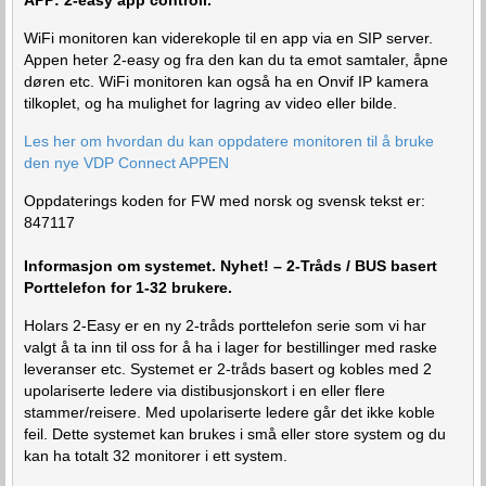
WiFi monitoren kan viderekople til en app via en SIP server.
Appen heter 2-easy og fra den kan du ta emot samtaler, åpne
døren etc. WiFi monitoren kan også ha en Onvif IP kamera
tilkoplet, og ha mulighet for lagring av video eller bilde.
Les her om hvordan du kan oppdatere monitoren til å bruke
den nye VDP Connect APPEN
Oppdaterings koden for FW med norsk og svensk tekst er:
847117
Informasjon om systemet. Nyhet! – 2-Tråds / BUS basert
Porttelefon for 1-32 brukere.
Holars 2-Easy er en ny 2-tråds porttelefon serie som vi har
valgt å ta inn til oss for å ha i lager for bestillinger med raske
leveranser etc. Systemet er 2-tråds basert og kobles med 2
upolariserte ledere via distibusjonskort i en eller flere
stammer/reisere. Med upolariserte ledere går det ikke koble
feil. Dette systemet kan brukes i små eller store system og du
kan ha totalt 32 monitorer i ett system.