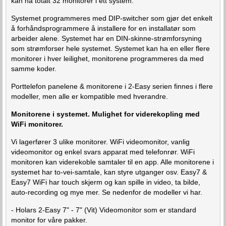
kan ha totalt 32 monitorer i ett system.
Systemet programmeres med DIP-switcher som gjør det enkelt
å forhåndsprogrammere å installere for en installatør som
arbeider alene. Systemet har en DIN-skinne-strømforsyning
som strømforser hele systemet. Systemet kan ha en eller flere
monitorer i hver leilighet, monitorene programmeres da med
samme koder.
Porttelefon panelene & monitorene i 2-Easy serien finnes i flere
modeller, men alle er kompatible med hverandre.
Monitorene i systemet. Mulighet for viderekopling med
WiFi monitorer.
Vi lagerfører 3 ulike monitorer. WiFi videomonitor, vanlig
videomonitor og enkel svars apparat med telefonrør. WiFi
monitoren kan viderekoble samtaler til en app. Alle monitorene i
systemet har to-vei-samtale, kan styre utganger osv. Easy7 &
Easy7 WiFi har touch skjerm og kan spille in video, ta bilde,
auto-recording og mye mer. Se nedenfor de modeller vi har.
- Holars 2-Easy 7" - 7" (Vit) Videomonitor som er standard
monitor for våre pakker.