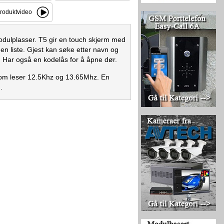
roduktvideo
odulplasser. T5 gir en touch skjerm med
en liste. Gjest kan søke etter navn og
. Har også en kodelås for å åpne dør.
som leser 12.5Khz og 13.65Mhz. En
.