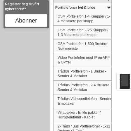
Registrer deg til vårt
Porttelefoner lyd & bilde
nyhetsbrev?
GSM Porttelefon 1-4 Knapper / 1-
Abonner
4 Mottakere per knapp
GSM Porttelefon 2-25 Knapper /
1-3 Mottakere per knapp
GSM Porttelefon 1-500 Brukere -
Nummerliste
Video Porttelefon med IP og APP
& OPYN
Trådløs Porttelefon - 1 Bruker -
Sender & Mottaker
Trådløs Porttelefon - 2-4 Brukere -
Sender & Mottaker
Trådløs Videoporttelefon - Sender
& mottaker
Villapakker / Enkle pakker /
Hurtigtelefoner - Kablet
2-Tråds / Bus Porttelefoner - 1-32
Brukere (2-Easy)