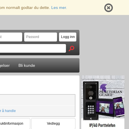
 som normalt godtar du dette.
Les mer.
gelser
Bli kunde
r å handle
uktinformasjon
Vedlegg