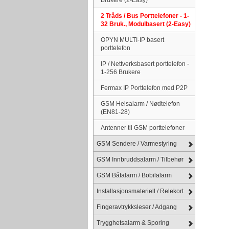
2 Tråds / Bus Porttelefoner - 1-
32 Bruk., Modulbasert (2-Easy)
OPYN MULTI-IP basert
porttelefon
IP / Nettverksbasert porttelefon -
1-256 Brukere
Fermax IP Porttelefon med P2P
GSM Heisalarm / Nødtelefon
(EN81-28)
Antenner til GSM porttelefoner
GSM Sendere / Varmestyring
GSM Innbruddsalarm / Tilbehør
GSM Båtalarm / Bobilalarm
Installasjonsmateriell / Relekort
Fingeravtrykksleser / Adgang
Trygghetsalarm & Sporing