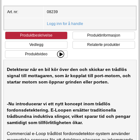
Art. nr:
08239
Logg inn for å handle
Produktbeskrivelse
Produktinformasjon
Vedlegg
Relaterte produkter
Produktvideo
Detekterar när en bil kör över den och skickar en trådlös
signal till mottagaren, som är kopplat till port-motorn, och
startar motorn som öppnar grinden eller porten.
-Nu introducerar vi ett nytt koncept inom trådlös
fordonsdetektering. E-Loopen ersätter traditionella
trådbundna induktiva slingor, vilket sparar tid och pengar
samtidigt som tillförlitligheten ökar.
Commercial e-Loop trådlöst fordonsdetektor-system använder
magnetiska sensorer för att detektera närvaron av inkommande