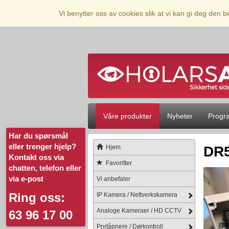
Vi benytter oss av cookies slik at vi kan gi deg den 
Våre produkter
Nyheter
Progr
Har du spørsmål
eller trenger hjelp?
Hjem
DR5
Kontakt oss via
Favoritter
chatten, telefon eller
via e-post
Vi anbefaler
Ring oss:
IP Kamera / Nettverkskamera
Analoge Kameraer / HD CCTV
63 96 17 00
Portåpnere / Dørkontroll