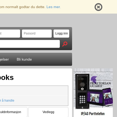
 som normalt godtar du dette.
Les mer.
gelser
Bli kunde
boks
r å handle
uktinformasjon
Vedlegg