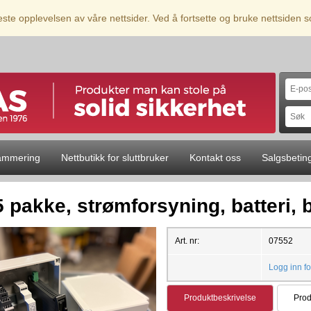
beste opplevelsen av våre nettsider. Ved å fortsette og bruke nettsiden
ammering
Nettbutikk for sluttbruker
Kontakt oss
Salgsbetin
 pakke, strømforsyning, batteri, 
Art. nr:
07552
Logg inn fo
Produktbeskrivelse
Prod