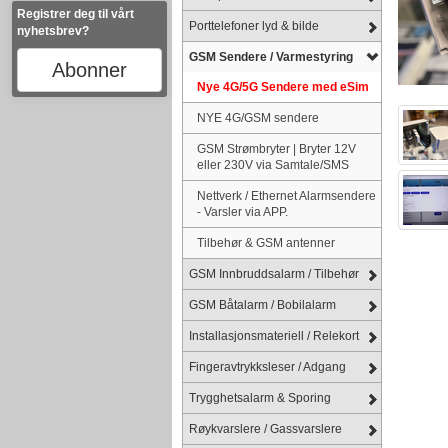
Registrer deg til vårt
Porttelefoner lyd & bilde
nyhetsbrev?
GSM Sendere / Varmestyring
Abonner
Nye 4G/5G Sendere med eSim
NYE 4G/GSM sendere
GSM Strømbryter | Bryter 12V
eller 230V via Samtale/SMS
Nettverk / Ethernet Alarmsendere
- Varsler via APP.
Tilbehør & GSM antenner
GSM Innbruddsalarm / Tilbehør
GSM Båtalarm / Bobilalarm
Installasjonsmateriell / Relekort
Fingeravtrykksleser / Adgang
Trygghetsalarm & Sporing
Røykvarslere / Gassvarslere