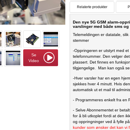
Relaterte produkter
P
Den nye 5G GSM alarm-oppring
varslinger med både sms og 
Telemeldingen er datatale, sli
stemmer
-Oppringeren er utstyrt med et 
Se
telefonnummer. Den velger det 
Video
plassert. Det finnes en funksj
tilgjengelige. Man kan også se 
-Hver varsler har en egen hjem
sjekkes hver 4 minutt. Hvis den
automatisk ut et mail til adminis
- Programmeres enkelt fra en P
- Selve Abonnementet er betalt 
for å bli utkoplet fordi at den 
og oppringninger ved å fylle på
kunder som ønsker det kan vi f