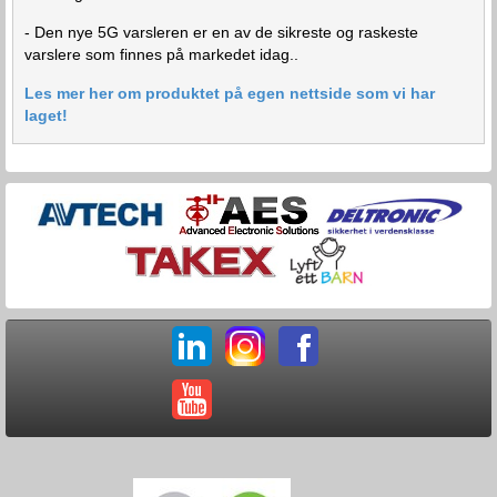
- Den nye 5G varsleren er en av de sikreste og raskeste
varslere som finnes på markedet idag..
Les mer her om produktet på egen nettside som vi har
laget!