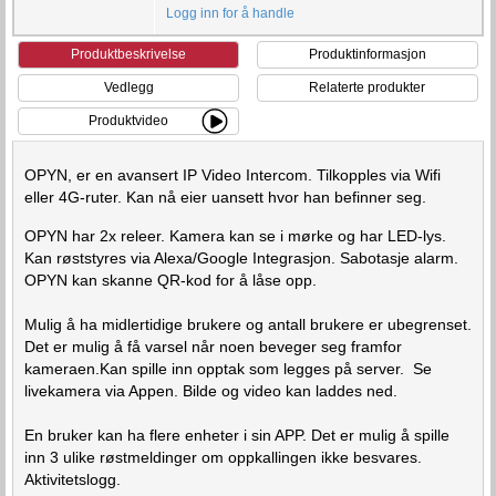
Logg inn for å handle
Produktbeskrivelse
Produktinformasjon
Vedlegg
Relaterte produkter
Produktvideo
OPYN, er en avansert IP Video Intercom. Tilkopples via Wifi
eller 4G-ruter. Kan nå eier uansett hvor han befinner seg.
OPYN har 2x releer. Kamera kan se i mørke og har LED-lys.
Kan røststyres via Alexa/Google Integrasjon. Sabotasje alarm.
OPYN kan skanne QR-kod for å låse opp.
Mulig å ha midlertidige brukere og antall brukere er ubegrenset.
Det er mulig å få varsel når noen beveger seg framfor
kameraen.Kan spille inn opptak som legges på server. Se
livekamera via Appen. Bilde og video kan laddes ned.
En bruker kan ha flere enheter i sin APP. Det er mulig å spille
inn 3 ulike røstmeldinger om oppkallingen ikke besvares.
Aktivitetslogg.