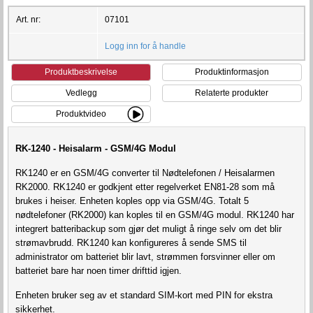
Art. nr:
07101
Logg inn for å handle
Produktbeskrivelse
Produktinformasjon
Vedlegg
Relaterte produkter
Produktvideo
RK-1240 - Heisalarm - GSM/4G Modul
RK1240 er en GSM/4G converter til Nødtelefonen / Heisalarmen
RK2000. RK1240 er godkjent etter regelverket EN81-28 som må
brukes i heiser. Enheten koples opp via GSM/4G. Totalt 5
nødtelefoner (RK2000) kan koples til en GSM/4G modul. RK1240 har
integrert batteribackup som gjør det muligt å ringe selv om det blir
strømavbrudd. RK1240 kan konfigureres å sende SMS til
administrator om batteriet blir lavt, strømmen forsvinner eller om
batteriet bare har noen timer drifttid igjen.
Enheten bruker seg av et standard SIM-kort med PIN for ekstra
sikkerhet.